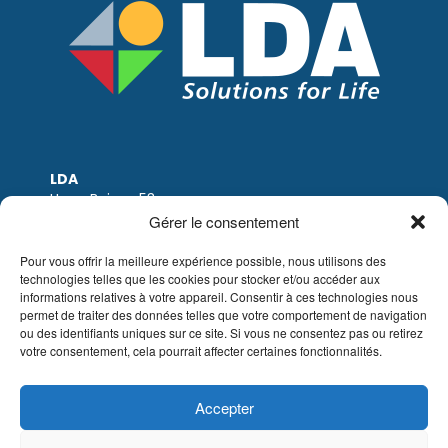
LDA
Hoge Buizen 53
1980 EPPEGEM
Gérer le consentement
Tel: +32 (0)2-266.13.13
LDA@LDA.be
Pour vous offrir la meilleure expérience possible, nous utilisons des
TVA: BE0405.895.609
technologies telles que les cookies pour stocker et/ou accéder aux
informations relatives à votre appareil. Consentir à ces technologies nous
IBAN: KBC / BE51 7340 2410 9862
permet de traiter des données telles que votre comportement de navigation
BIC: KBC / KREDBEBB
ou des identifiants uniques sur ce site. Si vous ne consentez pas ou retirez
votre consentement, cela pourrait affecter certaines fonctionnalités.
Mentions légales
|
Avis de non-responsabilité
par e-mail
|
Conditions de vente
Site web de Sinergio
Accepter
© LDA Belgium, tous droits réservés.