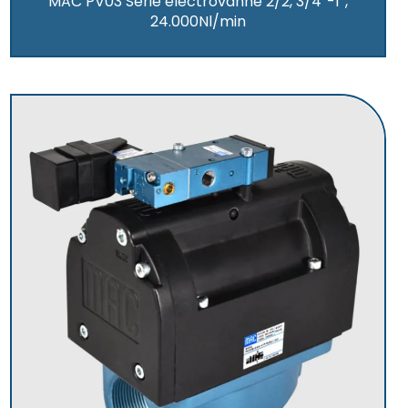
MAC PV03 Série électrovanne 2/2, 3/4”-1”,
24.000Nl/min