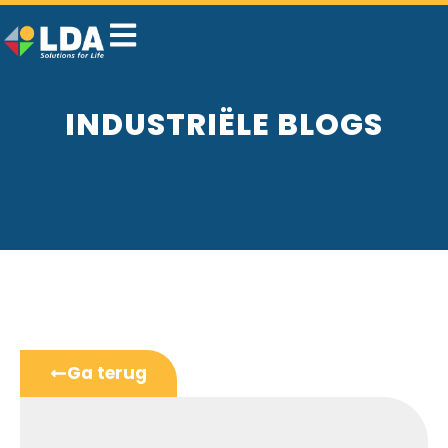
INDUSTRIËLE BLOGS
Ga terug