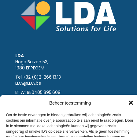
LDA
Hoge Buizen 53,
1980 EPPEGEM
Tel +32 (0)2-266.13.13
LDA@LDA.be
BTW: BE0405.895.609
IBAN: KBC / BE51 7340 2410 9862
Beheer toestemming
BIC: KBC / KREDBEBB
Om de beste ervaringen te bieden, gebruiken wij technologieën zoals
Wettelijke-disclaimer
|
Email disclaimer |
cookies om informatie over je apparaat op te slaan en/of te raadplegen. Door
verkoopsvoorwaarden
in te stemmen met deze technologieën kunnen wij gegevens zoals
Website Sinergio
surfgedrag of unieke ID's op deze site verwerken. Als je geen toestemming
© LDA Belgium, all rights reserved.
geeft of uw toestemming intrekt, kan dit een nadelige invloed hebben op