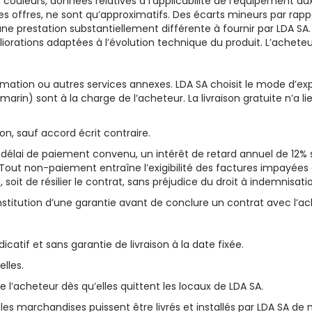
ns, couleurs, données relatives à l’applicabilité de l’équipement 
es offres, ne sont qu’approximatifs. Des écarts mineurs par rapp
une prestation substantiellement différente à fournir par LDA SA
iorations adaptées à l’évolution technique du produit. L’acheteu
rmation ou autres services annexes. LDA SA choisit le mode d’expé
rin) sont à la charge de l’acheteur. La livraison gratuite n’a li
on, sauf accord écrit contraire.
lai de paiement convenu, un intérêt de retard annuel de 12% s
Tout non-paiement entraîne l’exigibilité des factures impayées 
soit de résilier le contrat, sans préjudice du droit à indemnisati
nstitution d’une garantie avant de conclure un contrat avec l’ac
dicatif et sans garantie de livraison à la date fixée.
elles.
l’acheteur dès qu’elles quittent les locaux de LDA SA.
ou les marchandises puissent être livrés et installés par LDA SA