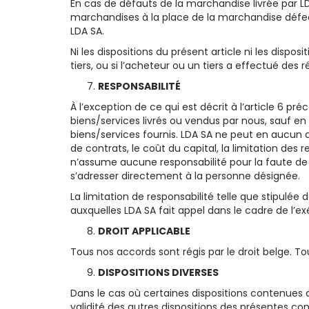
En cas de défauts de la marchandise livrée par LDA
marchandises à la place de la marchandise défec
LDA SA.
Ni les dispositions du présent article ni les disp
tiers, ou si l’acheteur ou un tiers a effectué des r
RESPONSABILITÉ
À l’exception de ce qui est décrit à l’article 6 p
biens/services livrés ou vendus par nous, sauf en 
biens/services fournis. LDA SA ne peut en aucun c
de contrats, le coût du capital, la limitation d
n’assume aucune responsabilité pour la faute de 
s’adresser directement à la personne désignée.
La limitation de responsabilité telle que stipulé
auxquelles LDA SA fait appel dans le cadre de l’e
DROIT APPLICABLE
Tous nos accords sont régis par le droit belge. To
DISPOSITIONS DIVERSES
Dans le cas où certaines dispositions contenues d
validité des autres dispositions des présentes con