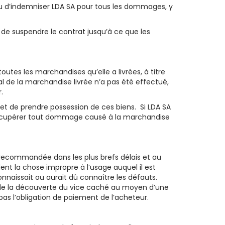
t tenu d’indemniser LDA SA pour tous les dommages, y
 de suspendre le contrat jusqu’à ce que les
utes les marchandises qu’elle a livrées, à titre
l de la marchandise livrée n’a pas été effectué,
.
a, et de prendre possession de ces biens. Si LDA SA
de récupérer tout dommage causé à la marchandise
re recommandée dans les plus brefs délais et au
dent la chose impropre à l’usage auquel il est
naissait ou aurait dû connaître les défauts.
er de la découverte du vice caché au moyen d’une
as l’obligation de paiement de l’acheteur.