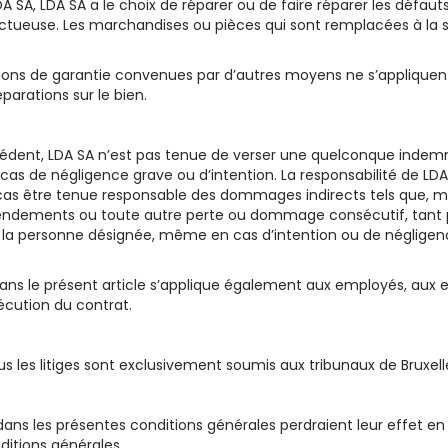
 SA, LDA SA a le choix de réparer ou de faire réparer les défaut
tueuse. Les marchandises ou pièces qui sont remplacées à la su
ositions de garantie convenues par d’autres moyens ne s’appliquen
éparations sur le bien.
récédent, LDA SA n’est pas tenue de verser une quelconque indemnit
cas de négligence grave ou d’intention. La responsabilité de LDA 
as être tenue responsable des dommages indirects tels que, mais 
es rendements ou toute autre perte ou dommage consécutif, tant 
la personne désignée, même en cas d’intention ou de négligence
e dans le présent article s’applique également aux employés, aux
xécution du contrat.
us les litiges sont exclusivement soumis aux tribunaux de Bruxell
ans les présentes conditions générales perdraient leur effet en t
ditions générales.