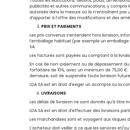
Toutes les illustrations, dessins, poids, dimensio
publicités et autres communications, y compris l
autorisés dans la mesure où ils n’entraînent pas 
d’apporter à l’offre des modifications et des amél
PRIX ET PAIEMENTS
Les prix convenus s’entendent hors livraison, info
l’emballage habituel (par exemple un emballage ma
SA.
Les factures sont payées au comptant à la livrais
En cas de non-paiement ou de dépassement du dé
forfaitaire de 10%, avec un minimum de 75,00 €. 
demeure, soit de suspendre toute livraison future, 
LDA SA est en droit d’exiger un acompte ou la co
LIVRAISONS
Les délais de livraison ne sont donnés qu’à titre in
LDA SA est en droit d’effectuer des livraisons parti
Les marchandises sont et voyagent aux risques de 
L’acheteur doit veiller à ce que les services et/