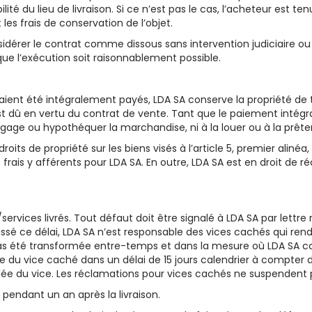
bilité du lieu de livraison. Si ce n’est pas le cas, l’acheteur es
 les frais de conservation de l’objet.
sidérer le contrat comme dissous sans intervention judiciaire ou
que l’exécution soit raisonnablement possible.
ient été intégralement payés, LDA SA conserve la propriété de to
st dû en vertu du contrat de vente. Tant que le paiement intégra
 gage ou hypothéquer la marchandise, ni à la louer ou à la prêter
oits de propriété sur les biens visés à l’article 5, premier aliné
s frais y afférents pour LDA SA. En outre, LDA SA est en droit 
services livrés. Tout défaut doit être signalé à LDA SA par lett
 Passé ce délai, LDA SA n’est responsable des vices cachés qui ren
as été transformée entre-temps et dans la mesure où LDA SA con
ence du vice caché dans un délai de 15 jours calendrier à compt
ée du vice. Les réclamations pour vices cachés ne suspendent p
 pendant un an après la livraison.