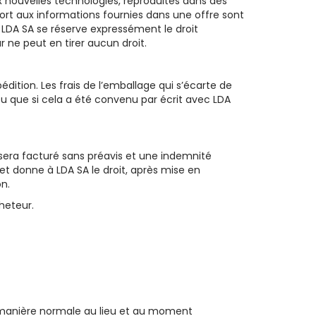
aux nouvelles technologies, reproduites dans des
ort aux informations fournies dans une offre sont
. LDA SA se réserve expressément le droit
r ne peut en tirer aucun droit.
dition. Les frais de l’emballage qui s’écarte de
eu que si cela a été convenu par écrit avec LDA
era facturé sans préavis et une indemnité
et donne à LDA SA le droit, après mise en
on.
heteur.
 de manière normale au lieu et au moment