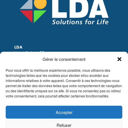
LDA
Hoge Buizen 53
1980 EPPEGEM
Gérer le consentement
Tel: +32 (0)2-266.13.13
LDA@LDA.be
Pour vous offrir la meilleure expérience possible, nous utilisons des
technologies telles que les cookies pour stocker et/ou accéder aux
TVA: BE0405.895.609
informations relatives à votre appareil. Consentir à ces technologies nous
IBAN: KBC / BE51 7340 2410 9862
permet de traiter des données telles que votre comportement de navigation
BIC: KBC / KREDBEBB
ou des identifiants uniques sur ce site. Si vous ne consentez pas ou retirez
votre consentement, cela pourrait affecter certaines fonctionnalités.
Mentions légales
|
Avis de non-responsabilité
par e-mail
|
Conditions de vente
Site web de Sinergio
Accepter
© LDA Belgium, tous droits réservés.
Refuser