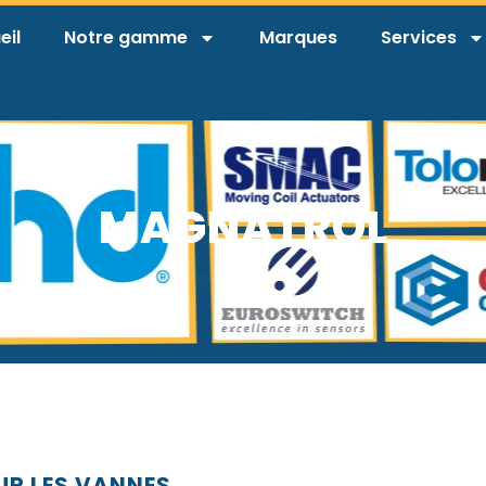
eil
Notre gamme
Marques
Services
MAGNATROL
UR LES VANNES