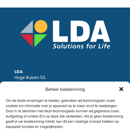
LDA
Hoge Buizen 53,
1980 EPPEGEM
Beheer toestemming
Tel +32 (0)2-266.13.13
LDA@LDA.be
Om de beste ervaringen te bieden, gebruiken wij technologieën zoals
cookies om informatie over je apparaat op te slaan en/of te raadplegen.
BTW: BE0405.895.609
Door in te stemmen met deze technologieën kunnen wij gegevens zoals
IBAN: KBC / BE51 7340 2410 9862
surfgedrag of unieke ID's op deze site verwerken. Als je geen toestemming
BIC: KBC / KREDBEBB
geeft of uw toestemming intrekt, kan dit een nadelige invloed hebben op
bepaalde functies en mogelijkheden.