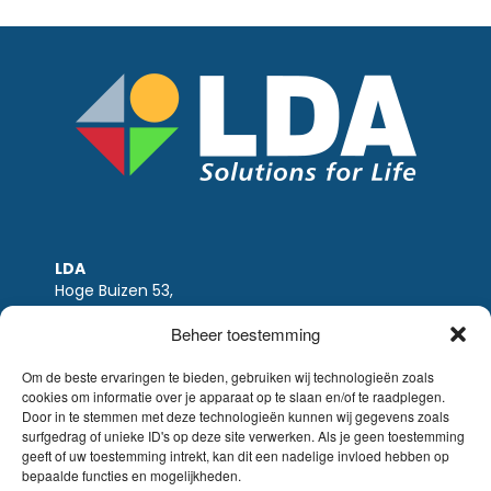
LDA
Hoge Buizen 53,
1980 EPPEGEM
Beheer toestemming
Tel +32 (0)2-266.13.13
LDA@LDA.be
Om de beste ervaringen te bieden, gebruiken wij technologieën zoals
cookies om informatie over je apparaat op te slaan en/of te raadplegen.
BTW: BE0405.895.609
Door in te stemmen met deze technologieën kunnen wij gegevens zoals
IBAN: KBC / BE51 7340 2410 9862
surfgedrag of unieke ID's op deze site verwerken. Als je geen toestemming
BIC: KBC / KREDBEBB
geeft of uw toestemming intrekt, kan dit een nadelige invloed hebben op
bepaalde functies en mogelijkheden.
Wettelijke-disclaimer
|
Email disclaimer |