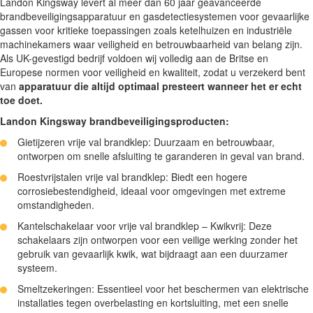
Landon Kingsway levert al meer dan 60 jaar geavanceerde
brandbeveiligingsapparatuur en gasdetectiesystemen voor gevaarlijke
gassen voor kritieke toepassingen zoals ketelhuizen en industriële
machinekamers waar veiligheid en betrouwbaarheid van belang zijn.
Als UK-gevestigd bedrijf voldoen wij volledig aan de Britse en
Europese normen voor veiligheid en kwaliteit, zodat u verzekerd bent
van
apparatuur die altijd optimaal presteert wanneer het er echt
toe doet.
Landon Kingsway brandbeveiligingsproducten:
Gietijzeren vrije val brandklep: Duurzaam en betrouwbaar,
ontworpen om snelle afsluiting te garanderen in geval van brand.
Roestvrijstalen vrije val brandklep: Biedt een hogere
corrosiebestendigheid, ideaal voor omgevingen met extreme
omstandigheden.
Kantelschakelaar voor vrije val brandklep – Kwikvrij: Deze
schakelaars zijn ontworpen voor een veilige werking zonder het
gebruik van gevaarlijk kwik, wat bijdraagt aan een duurzamer
systeem.
Smeltzekeringen: Essentieel voor het beschermen van elektrische
installaties tegen overbelasting en kortsluiting, met een snelle