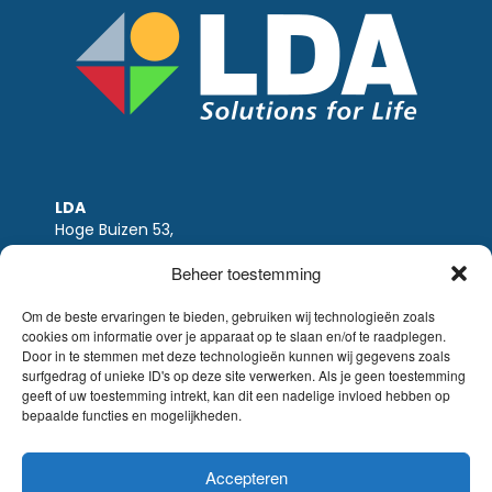
LDA
Hoge Buizen 53,
1980 EPPEGEM
Beheer toestemming
Tel +32 (0)2-266.13.13
LDA@LDA.be
Om de beste ervaringen te bieden, gebruiken wij technologieën zoals
cookies om informatie over je apparaat op te slaan en/of te raadplegen.
BTW: BE0405.895.609
Door in te stemmen met deze technologieën kunnen wij gegevens zoals
IBAN: KBC / BE51 7340 2410 9862
surfgedrag of unieke ID's op deze site verwerken. Als je geen toestemming
BIC: KBC / KREDBEBB
geeft of uw toestemming intrekt, kan dit een nadelige invloed hebben op
bepaalde functies en mogelijkheden.
Wettelijke-disclaimer
|
Email disclaimer |
verkoopsvoorwaarden
Website Sinergio
Accepteren