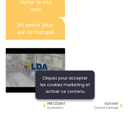
Visiter le site
web
En savoir plus
sur la marque
Cliquez pour accepter
les cookies marketing et
activer ce contenu
PRÉCÉDENT
SUIVANT
Euroswitch
Control Concept