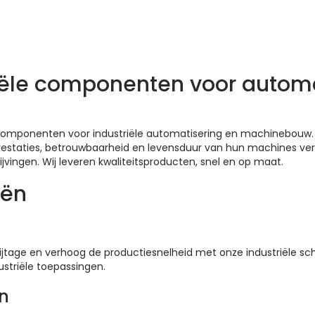
tdek ze hier
ële componenten voor automat
omponenten voor industriële automatisering en machinebouw. A
prestaties, betrouwbaarheid en levensduur van hun machines ve
ijvingen. Wij leveren kwaliteitsproducten, snel en op maat.
eën
ijtage en verhoog de productiesnelheid met onze industriële sc
ustriële toepassingen.
n