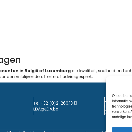
ragen
onenten in België of Luxemburg
die kwaliteit, snelheid en t
or een vrijblijvende offerte of adviesgesprek.
Om de beste 
BTW: BE0405
informatie o
Tel +32 (0)2-266.13.13
IBAN: KBC / B
technologieë
LDA@LDA.be
verwerken. A
BIC: KBC / KR
nadelige in