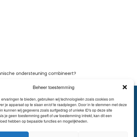
echnische ondersteuning combineert?
Beheer toestemming
ervaringen te bieden, gebruiken wij technologieën zoals cookies om
.895.609
ver je apparaat op te slaan en/of te raadplegen. Door in te stemmen met deze
E51 7340 2410 9862
n kunnen wij gegevens zoals surfgedrag of unieke ID's op deze site
ls je geen toestemming geeft of uw toestemming intrekt, kan dit een
EDBEBB
vloed hebben op bepaalde functies en mogelijkheden.