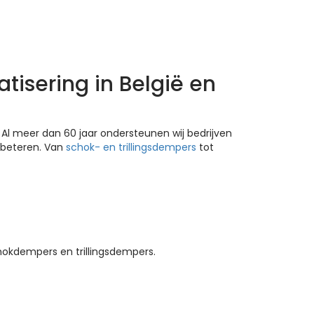
isering in België en
l meer dan 60 jaar ondersteunen wij bedrijven
rbeteren. Van
schok- en trillingsdempers
tot
hokdempers en trillingsdempers.