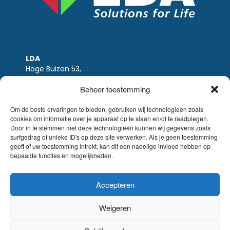
LDA
Hoge Buizen 53,
1980 EPPEGEM
Beheer toestemming
Tel +32 (0)2-266.13.13
LDA@LDA.be
Om de beste ervaringen te bieden, gebruiken wij technologieën zoals
cookies om informatie over je apparaat op te slaan en/of te raadplegen.
BTW: BE0405.895.609
Door in te stemmen met deze technologieën kunnen wij gegevens zoals
IBAN: KBC / BE51 7340 2410 9862
surfgedrag of unieke ID's op deze site verwerken. Als je geen toestemming
BIC: KBC / KREDBEBB
geeft of uw toestemming intrekt, kan dit een nadelige invloed hebben op
bepaalde functies en mogelijkheden.
Wettelijke-disclaimer
|
Email disclaimer |
verkoopsvoorwaarden
Website Sinergio
Accepteren
© LDA Belgium, all rights reserved.
Weigeren