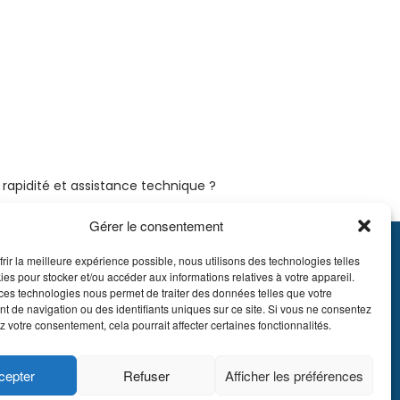
é, rapidité et assistance technique ?
Gérer le consentement
frir la meilleure expérience possible, nous utilisons des technologies telles
895.609
ies pour stocker et/ou accéder aux informations relatives à votre appareil.
E51 7340 2410 9862
ces technologies nous permet de traiter des données telles que votre
 de navigation ou des identifiants uniques sur ce site. Si vous ne consentez
EDBEBB
z votre consentement, cela pourrait affecter certaines fonctionnalités.
 LDA Belgium, tous
cepter
Refuser
Afficher les préférences
roits réservés.