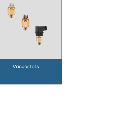
Vacuostats
uvrez-les ici