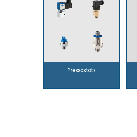
Pressostats
Produits LDA – Déco