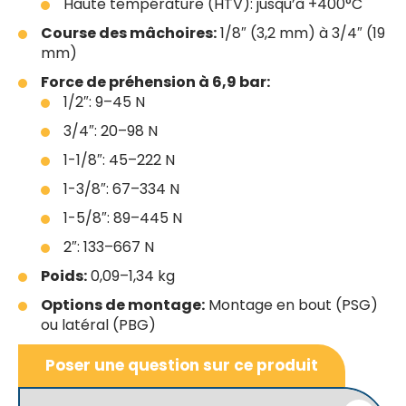
Haute température (HTV): jusqu’à +400°C
Course des mâchoires:
1/8″ (3,2 mm) à 3/4″ (19
mm)
Force de préhension à 6,9 bar:
1/2″: 9–45 N
3/4″: 20–98 N
1-1/8″: 45–222 N
1-3/8″: 67–334 N
1-5/8″: 89–445 N
2″: 133–667 N
Poids:
0,09–1,34 kg
Options de montage:
Montage en bout (PSG)
ou latéral (PBG)
Poser une question sur ce produit