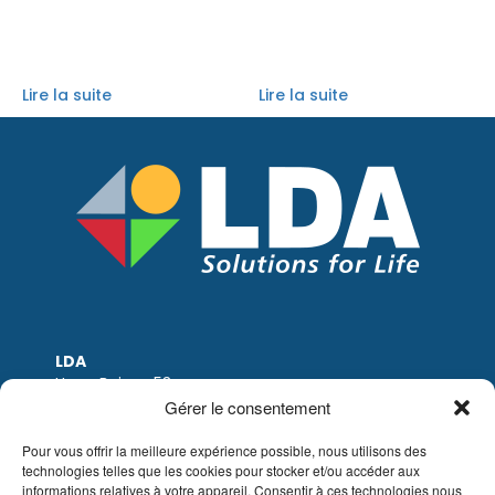
Lire la suite
Lire la suite
LDA
Hoge Buizen 53
1980 EPPEGEM
Gérer le consentement
Tel: +32 (0)2-266.13.13
LDA@LDA.be
Pour vous offrir la meilleure expérience possible, nous utilisons des
technologies telles que les cookies pour stocker et/ou accéder aux
TVA: BE0405.895.609
informations relatives à votre appareil. Consentir à ces technologies nous
IBAN: KBC / BE51 7340 2410 9862