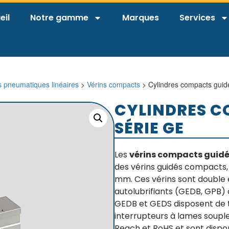
eil
Notre gamme
Marques
Services
s pneumatiques linéaires
>
Vérins compacts
> Cylindres compacts guid
CYLINDRES C
SÉRIE GE
Les
vérins compacts guidés
des vérins guidés compacts,
mm. Ces vérins sont double 
autolubrifiants (GEDB, GPB) 
GEDB et GEDS disposent de t
interrupteurs à lames souple
Reach et RoHS et sont dispon