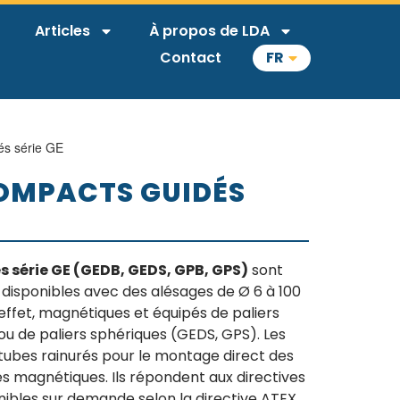
Articles
À propos de LDA
Contact
FR
és série GE
OMPACTS GUIDÉS
 série GE (GEDB, GEDS, GPB, GPS)
sont
 disponibles avec des alésages de Ø 6 à 100
effet, magnétiques et équipés de paliers
ou de paliers sphériques (GEDS, GPS). Les
ubes rainurés pour le montage direct des
s magnétiques. Ils répondent aux directives
ibles sur demande selon la directive ATEX.