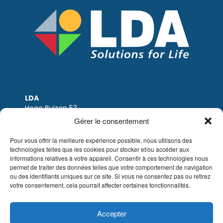
LDA
Hoge Buizen 53
1980 EPPEGEM
Gérer le consentement
Tel: +32 (0)2-266.13.13
LDA@LDA.be
Pour vous offrir la meilleure expérience possible, nous utilisons des
TVA: BE0405.895.609
technologies telles que les cookies pour stocker et/ou accéder aux
IBAN: KBC / BE51 7340 2410 9862
informations relatives à votre appareil. Consentir à ces technologies nous
BIC: KBC / KREDBEBB
permet de traiter des données telles que votre comportement de navigation
ou des identifiants uniques sur ce site. Si vous ne consentez pas ou retirez
votre consentement, cela pourrait affecter certaines fonctionnalités.
Mentions légales
|
Avis de non-responsabilité
par e-mail
|
Conditions de vente
Site web de Sinergio
Accepter
© LDA Belgium, tous droits réservés.