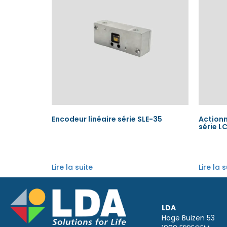
Encodeur linéaire série SLE-35
Actionn
série L
Lire la suite
Lire la 
LDA
Hoge Buizen 53