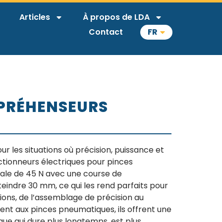
Articles
À propos de LDA
Contact
FR
 PRÉHENSEURS
r les situations où précision, puissance et
 actionneurs électriques pour pinces
le de 45 N avec une course de
indre 30 mm, ce qui les rend parfaits pour
ons, de l’assemblage de précision au
ent aux pinces pneumatiques, ils offrent une
que qui dure plus longtemps, est plus