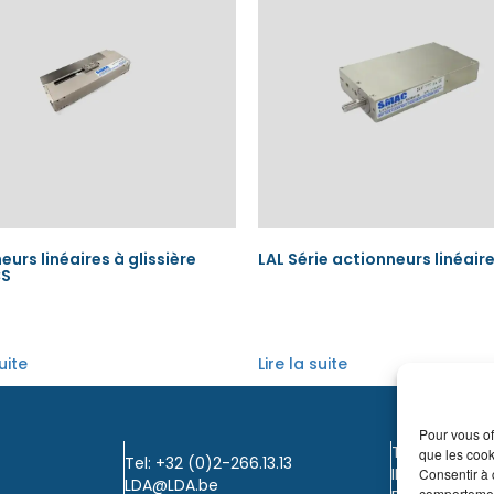
eurs linéaires à glissière
LAL Série actionneurs linéair
CS
suite
Lire la suite
Pour vous of
TVA: BE0405.
que les cook
Tel: +32 (0)2-266.13.13
IBAN: KBC / B
Consentir à 
LDA@LDA.be
comportement