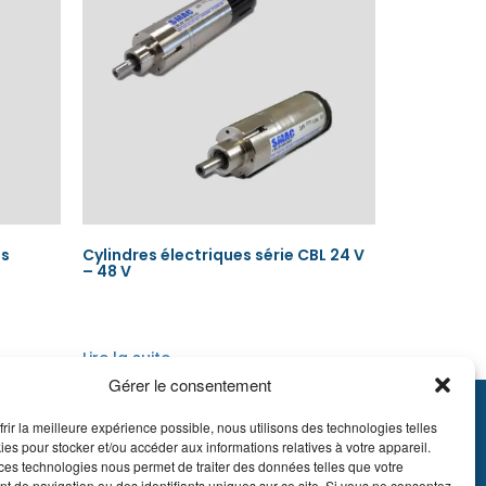
es
Cylindres électriques série CBL 24 V
– 48 V
Lire la suite
Gérer le consentement
frir la meilleure expérience possible, nous utilisons des technologies telles
895.609
ies pour stocker et/ou accéder aux informations relatives à votre appareil.
E51 7340 2410 9862
ces technologies nous permet de traiter des données telles que votre
 de navigation ou des identifiants uniques sur ce site. Si vous ne consentez