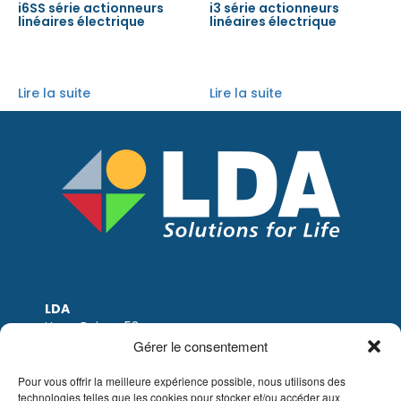
i6SS série actionneurs
i3 série actionneurs
linéaires électrique
linéaires électrique
Lire la suite
Lire la suite
LDA
Hoge Buizen 53
1980 EPPEGEM
Gérer le consentement
Tel: +32 (0)2-266.13.13
LDA@LDA.be
Pour vous offrir la meilleure expérience possible, nous utilisons des
technologies telles que les cookies pour stocker et/ou accéder aux
TVA: BE0405.895.609