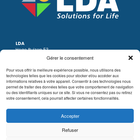
LDA
Hoge Buizen 53
1980 EPPEGEM
Gérer le consentement
Tel: +32 (0)2-266.13.13
LDA@LDA.be
Pour vous offrir la meilleure expérience possible, nous utilisons des
TVA: BE0405.895.609
technologies telles que les cookies pour stocker et/ou accéder aux
IBAN: KBC / BE51 7340 2410 9862
informations relatives à votre appareil. Consentir à ces technologies nous
BIC: KBC / KREDBEBB
permet de traiter des données telles que votre comportement de navigation
ou des identifiants uniques sur ce site. Si vous ne consentez pas ou retirez
votre consentement, cela pourrait affecter certaines fonctionnalités.
Mentions légales
|
Avis de non-responsabilité
par e-mail
|
Conditions de vente
Site web de Sinergio
Accepter
© LDA Belgium, tous droits réservés.
Refuser