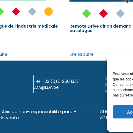
ue de l’industrie médicale
Remote Drive air on demand
catalogue
suite
Lire la suite
Pour vous of
TVA: BE0405.
que les cook
Tel: +32 (0)2-266.13.13
IBAN: KBC / B
Consentir à 
LDA@LDA.be
comportement
BIC: KBC / KR
pas ou retire
|
Avis de non-responsabilité par e-
Site web de
©
Ac
Sinergio
d
de vente