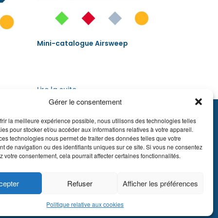
Mini-catalogue Airsweep
Lire la suite
Gérer le consentement
frir la meilleure expérience possible, nous utilisons des technologies telles
895.609
ies pour stocker et/ou accéder aux informations relatives à votre appareil.
E51 7340 2410 9862
ces technologies nous permet de traiter des données telles que votre
 de navigation ou des identifiants uniques sur ce site. Si vous ne consentez
EDBEBB
z votre consentement, cela pourrait affecter certaines fonctionnalités.
 LDA Belgium, tous
cepter
Refuser
Afficher les préférences
roits réservés.
Politique relative aux cookies