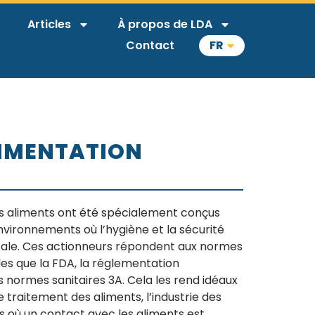
Articles
À propos de LDA
Contact
FR
LIMENTATION
es aliments ont été spécialement conçus
environnements où l’hygiène et la sécurité
tale. Ces actionneurs répondent aux normes
elles que la FDA, la réglementation
 normes sanitaires 3A. Cela les rend idéaux
 traitement des aliments, l’industrie des
s où un contact avec les aliments est