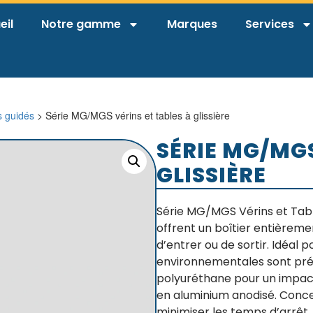
eil
Notre gamme
Marques
Services
s guidés
> Série MG/MGS vérins et tables à glissière
SÉRIE MG/MGS
GLISSIÈRE
Série MG/MGS Vérins et Tabl
offrent un boîtier entière
d’entrer ou de sortir. Idéal 
environnementales sont pré
polyuréthane pour un impact
en aluminium anodisé. Conce
minimiser les temps d’arrêt.