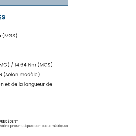
ES
m (MGS)
(MG) / 14.64 Nm (MGS)
 N (selon modèle)
n et de la longueur de
PRÉCÉDENT
Vérins pneumatiques compacts métriques