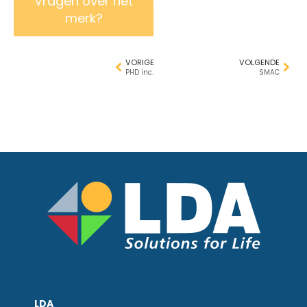
Vragen over het
merk?
VORIGE
VOLGENDE
PHD inc.
SMAC
LDA