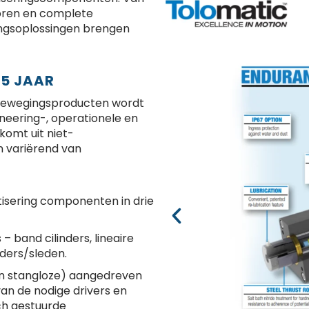
oren en complete
ingsoplossingen brengen
65 JAAR
e bewegingsproducten wordt
neering-, operationele en
omt uit niet-
n variërend van
isering componenten in drie
– band cilinders, lineaire
nders/sleden.
en stangloze) aangedreven
n de nodige drivers en
ch gestuurde