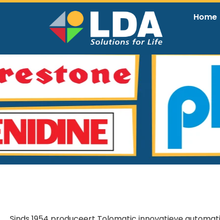
Home
Sinds 1954 produceert Tolomatic innovatieve automa