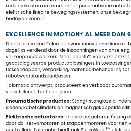
reductiekasten en remmen tot pneumatische actuat
elektrische lineaire bewegingssystemen, onze beweg
bedrijven vooruit.
EXCELLENCE IN MOTION® AL MEER DAN 
De reputatie van Tolomatic voor innovatieve lineair
dagelijks verdiend door de inspanningen van onze engi
verkoopmedewerkers. Meer dan 35% van onze omzet k
gecatalogiseerde productoplossingen. In toepassinge
flessendoppen, verpakking, materiaalbehandeling tot
robotweerstandspuntlassen,
Tolomatic ontwerpt, produceert en verkoopt automat
verschillende technologieën.
Pneumatische producten:
Stang/ stangloze cilinders 
sleden, kabel cilinders en magnetisch gekoppelde cili
Elektrische actuatoren:
lineaire actuatoren (stang 
door dc-servomotoren of stappenmotoren voorzien va
TM
controllers. Tolomatic biedt ook ServoWeld
elektris