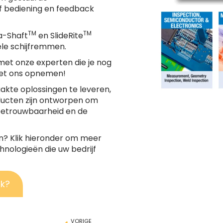
f bediening en feedback
TM
TM
a-Shaft
en SlideRite
ële schijfremmen.
met onze experten die je nog
t ons opnemen!
akte oplossingen te leveren,
ducten zijn ontworpen om
 betrouwbaarheid en de
n? Klik hieronder om meer
nologieën die uw bedrijf
rk?
VORIGE