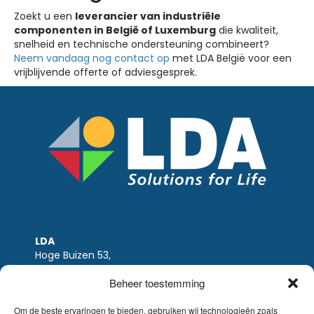
Zoekt u een
leverancier van industriële
componenten in België of Luxemburg
die kwaliteit,
snelheid en technische ondersteuning combineert?
Neem vandaag nog contact op
met LDA België voor een
vrijblijvende offerte of adviesgesprek.
LDA
Hoge Buizen 53,
1980 EPPEGEM
Beheer toestemming
Tel +32 (0)2-266.13.13
LDA@LDA.be
Om de beste ervaringen te bieden, gebruiken wij technologieën zoals