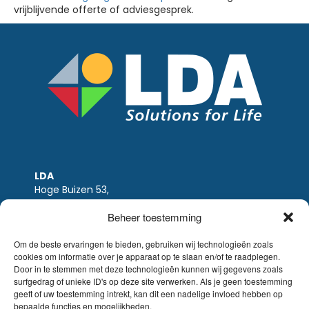
vrijblijvende offerte of adviesgesprek.
LDA
Hoge Buizen 53,
1980 EPPEGEM
Beheer toestemming
Tel +32 (0)2-266.13.13
LDA@LDA.be
Om de beste ervaringen te bieden, gebruiken wij technologieën zoals
cookies om informatie over je apparaat op te slaan en/of te raadplegen.
BTW: BE0405.895.609
Door in te stemmen met deze technologieën kunnen wij gegevens zoals
IBAN: KBC / BE51 7340 2410 9862
surfgedrag of unieke ID's op deze site verwerken. Als je geen toestemming
BIC: KBC / KREDBEBB
geeft of uw toestemming intrekt, kan dit een nadelige invloed hebben op
bepaalde functies en mogelijkheden.