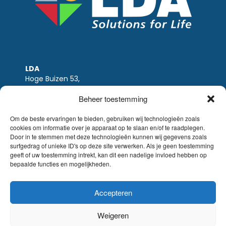
LDA
Hoge Buizen 53,
1980 EPPEGEM
Beheer toestemming
Tel +32 (0)2-266.13.13
LDA@LDA.be
Om de beste ervaringen te bieden, gebruiken wij technologieën zoals
cookies om informatie over je apparaat op te slaan en/of te raadplegen.
BTW: BE0405.895.609
Door in te stemmen met deze technologieën kunnen wij gegevens zoals
IBAN: KBC / BE51 7340 2410 9862
surfgedrag of unieke ID's op deze site verwerken. Als je geen toestemming
BIC: KBC / KREDBEBB
geeft of uw toestemming intrekt, kan dit een nadelige invloed hebben op
bepaalde functies en mogelijkheden.
Wettelijke-disclaimer
|
Email disclaimer |
verkoopsvoorwaarden
Website Sinergio
Accepteren
© LDA Belgium, all rights reserved.
Weigeren