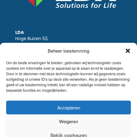
LDA
Hoge Buizen 53,
1980 EPPEGEM
Beheer toestemming
Tel +32 (0)2-266.13.13
LDA@LDA.be
Om de beste ervaringen te bieden, gebruiken wij technologieën zoals
cookies om informatie over je apparaat op te slaan en/of te raadplegen.
BTW: BE0405.895.609
Door in te stemmen met deze technologieën kunnen wij gegevens zoals
IBAN: KBC / BE51 7340 2410 9862
surfgedrag of unieke ID's op deze site verwerken. Als je geen toestemming
BIC: KBC / KREDBEBB
geeft of uw toestemming intrekt, kan dit een nadelige invloed hebben op
bepaalde functies en mogelijkheden.
Wettelijke-disclaimer
|
Email disclaimer |
verkoopsvoorwaarden
Website Sinergio
Accepteren
© LDA Belgium, all rights reserved.
Weigeren
Bekijk voorkeuren