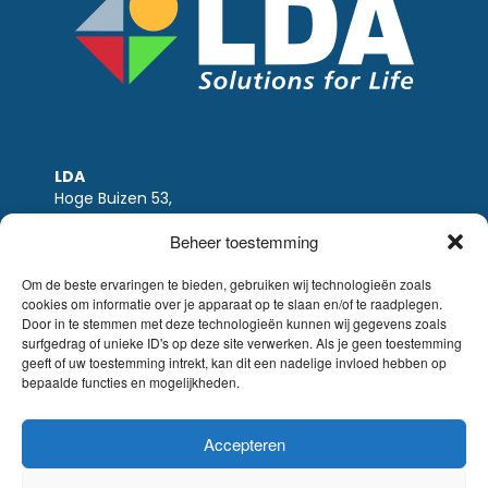
LDA
Hoge Buizen 53,
1980 EPPEGEM
Beheer toestemming
Tel +32 (0)2-266.13.13
LDA@LDA.be
Om de beste ervaringen te bieden, gebruiken wij technologieën zoals
cookies om informatie over je apparaat op te slaan en/of te raadplegen.
BTW: BE0405.895.609
Door in te stemmen met deze technologieën kunnen wij gegevens zoals
IBAN: KBC / BE51 7340 2410 9862
surfgedrag of unieke ID's op deze site verwerken. Als je geen toestemming
BIC: KBC / KREDBEBB
geeft of uw toestemming intrekt, kan dit een nadelige invloed hebben op
bepaalde functies en mogelijkheden.
Wettelijke-disclaimer
|
Email disclaimer |
verkoopsvoorwaarden
Website Sinergio
Accepteren
© LDA Belgium, all rights reserved.