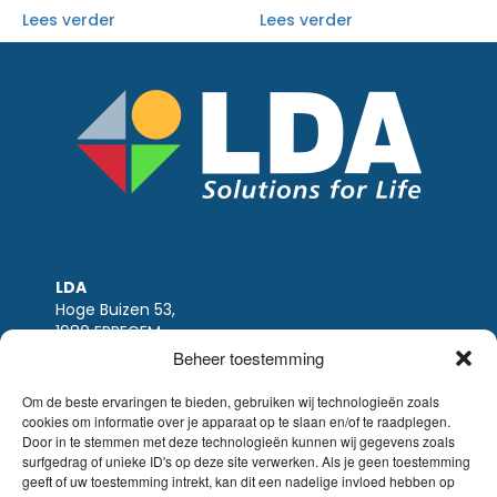
Lees verder
Lees verder
LDA
Hoge Buizen 53,
1980 EPPEGEM
Beheer toestemming
Tel +32 (0)2-266.13.13
LDA@LDA.be
Om de beste ervaringen te bieden, gebruiken wij technologieën zoals
BTW: BE0405.895.609
cookies om informatie over je apparaat op te slaan en/of te raadplegen.
Door in te stemmen met deze technologieën kunnen wij gegevens zoals
IBAN: KBC / BE51 7340 2410 9862
surfgedrag of unieke ID's op deze site verwerken. Als je geen toestemming
BIC: KBC / KREDBEBB
geeft of uw toestemming intrekt, kan dit een nadelige invloed hebben op