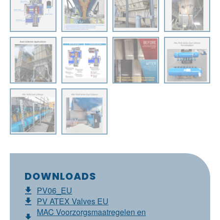
DOWNLOADS
PV06_EU
PV ATEX Valves EU
MAC Voorzorgsmaatregelen en