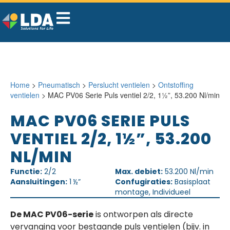
Home
>
Pneumatisch
>
Perslucht ventielen
>
Ontstoffing
ventielen
> MAC PV06 Serie Puls ventiel 2/2, 1½”, 53.200 Nl/min
MAC PV06 SERIE PULS
VENTIEL 2/2, 1½”, 53.200
NL/MIN
Functie:
2/2
Max. debiet:
53.200 Nl/min
Aansluitingen:
1 ½”
Confugiraties:
Basisplaat
montage, Individueel
De MAC PV06-serie
is ontworpen als directe
vervanging voor bestaande puls ventielen (bijv. in