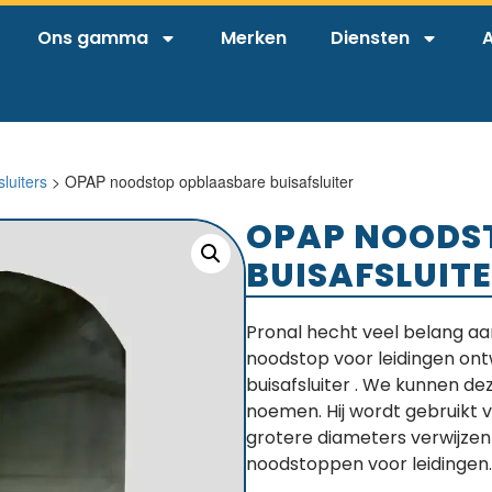
Ons gamma
Merken
Diensten
A
luiters
> OPAP noodstop opblaasbare buisafsluiter
OPAP NOODS
BUISAFSLUIT
Pronal hecht veel belang a
noodstop voor leidingen on
buisafsluiter . We kunnen de
noemen. Hij wordt gebruikt 
grotere diameters verwijze
noodstoppen voor leidingen.