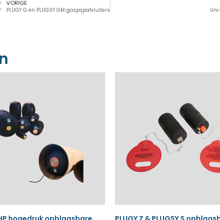
VORIGE
PLUGY G en PLUGSY GM gaspijpafsluiters
Uni
en
P hogedruk opblaasbare
PLUGY Z & PLUGSY S opblaas