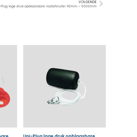
VOLGENDE
-Plug lage druk opblaasbare rioolafsluiter 40mm – 5000mm
bare
Uni-Plug lage druk opblaasbare