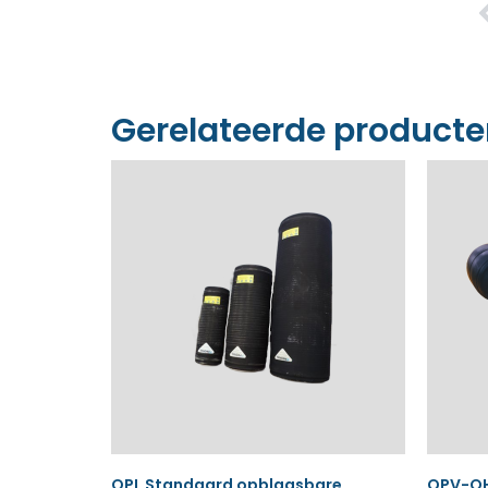
Gerelateerde product
OPL Standaard opblaasbare
OPV-OH