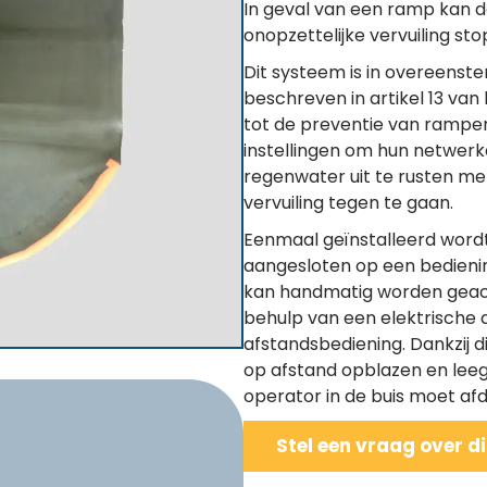
In geval van een ramp kan d
onopzettelijke vervuiling st
Dit systeem is in overeenst
beschreven in artikel 13 va
tot de preventie van rampen i
instellingen om hun netwer
regenwater uit te rusten m
vervuiling tegen te gaan.
Eenmaal geïnstalleerd wordt
aangesloten op een bedienin
kan handmatig worden geacti
behulp van een elektrische
afstandsbediening. Dankzij d
op afstand opblazen en leeg
operator in de buis moet afd
Stel een vraag over d