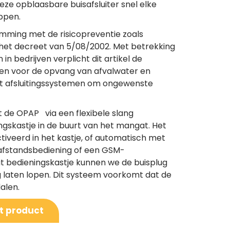
eze opblaasbare buisafsluiter snel elke
oppen.
emming met de risicopreventie zoals
n het decreet van 5/08/2002. Met betrekking
n bedrijven verplicht dit artikel de
ken voor de opvang van afvalwater en
et afsluitingssystemen om ongewenste
 de OPAP via een flexibele slang
gskastje in de buurt van het mangat. Het
veerd in het kastje, of automatisch met
 afstandsbediening of een GSM-
it bedieningskastje kunnen we de buisplug
 laten lopen. Dit systeem voorkomt dat de
alen.
it product