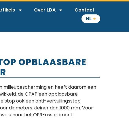
rtikels
Over LDA
Contact
NL
TOP OPBLAASBARE
ER
an milieubescherming en heeft daarom een
twikkeld, de OPAP een opblaasbare
ze stop ook een anti-vervuilingsstop
voor diameters kleiner dan 1000 mm. Voor
n we u naar het OFR-assortiment