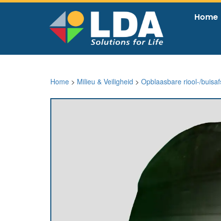
Home
Home
>
Milieu & Veiligheid
>
Opblaasbare riool-/buisafs