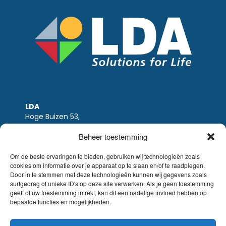
LDA
Hoge Buizen 53,
1980 EPPEGEM
Beheer toestemming
Tel +32 (0)2-266.13.13
LDA@LDA.be
Om de beste ervaringen te bieden, gebruiken wij technologieën zoals
cookies om informatie over je apparaat op te slaan en/of te raadplegen.
BTW: BE0405.895.609
Door in te stemmen met deze technologieën kunnen wij gegevens zoals
IBAN: KBC / BE51 7340 2410 9862
surfgedrag of unieke ID's op deze site verwerken. Als je geen toestemming
BIC: KBC / KREDBEBB
geeft of uw toestemming intrekt, kan dit een nadelige invloed hebben op
bepaalde functies en mogelijkheden.
Wettelijke-disclaimer
|
Email disclaimer |
verkoopsvoorwaarden