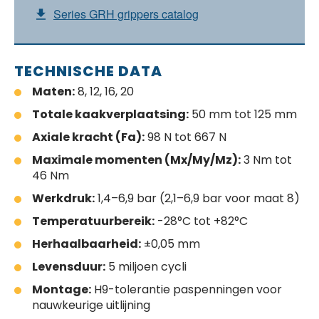
Series GRH grippers catalog
TECHNISCHE DATA
Maten:
8, 12, 16, 20
Totale kaakverplaatsing:
50 mm tot 125 mm
Axiale kracht (Fa):
98 N tot 667 N
Maximale momenten (Mx/My/Mz):
3 Nm tot
46 Nm
Werkdruk:
1,4–6,9 bar (2,1–6,9 bar voor maat 8)
Temperatuurbereik:
-28°C tot +82°C
Herhaalbaarheid:
±0,05 mm
Levensduur:
5 miljoen cycli
Montage:
H9-tolerantie paspenningen voor
nauwkeurige uitlijning