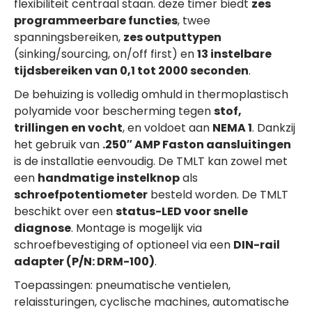
flexibiliteit centraal staan. deze timer biedt
zes
programmeerbare functies
, twee
spanningsbereiken,
zes outputtypen
(sinking/sourcing, on/off first) en
13 instelbare
tijdsbereiken van 0,1 tot 2000 seconden
.
De behuizing is volledig omhuld in thermoplastisch
polyamide voor bescherming tegen
stof,
trillingen en vocht
, en voldoet aan
NEMA 1
. Dankzij
het gebruik van
.250″ AMP Faston aansluitingen
is de installatie eenvoudig. De TMLT kan zowel met
een
handmatige instelknop
als
schroefpotentiometer
besteld worden. De TMLT
beschikt over een
status-LED voor snelle
diagnose
. Montage is mogelijk via
schroefbevestiging of optioneel via een
DIN-rail
adapter (P/N: DRM-100)
.
Toepassingen: pneumatische ventielen,
relaissturingen, cyclische machines, automatische