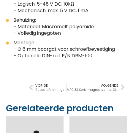
– Logisch: 5-48 V DC, 10kΩ
– Mechanisch: max. 5 V DC, 1 mA
Behuizing:
– Materiaal: Macromelt polyamide
– Volledig ingegoten
Montage:
– Ø 6 mm boorgat voor schroefbevestiging
– Optionele DIN-rail: P/N DRM-100
VORIGE
VOLGENDE
Rubberafdichtingen
MAC 33 Serie magneetventiel 3/2 NG-NO, M3, 84Nl/min
Gerelateerde producten