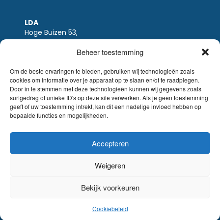
LDA
Hoge Buizen 53,
1980 EPPEGEM
Beheer toestemming
Tel +32 (0)2-266.13.13
LDA@LDA.be
Om de beste ervaringen te bieden, gebruiken wij technologieën zoals
cookies om informatie over je apparaat op te slaan en/of te raadplegen.
BTW: BE0405.895.609
Door in te stemmen met deze technologieën kunnen wij gegevens zoals
IBAN: KBC / BE51 7340 2410 9862
surfgedrag of unieke ID's op deze site verwerken. Als je geen toestemming
BIC: KBC / KREDBEBB
geeft of uw toestemming intrekt, kan dit een nadelige invloed hebben op
bepaalde functies en mogelijkheden.
Wettelijke-disclaimer
|
Email disclaimer |
verkoopsvoorwaarden
Website Sinergio
Accepteren
© LDA Belgium, all rights reserved.
Weigeren
Bekijk voorkeuren
Cookiebeleid