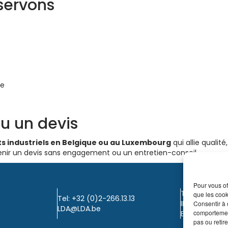
servons
le
u un devis
 industriels en Belgique ou au Luxembourg
qui allie qualit
nir un devis sans engagement ou un entretien-conseil.
Pour vous of
TVA: BE0405.
que les cook
Tel: +32 (0)2-266.13.13
IBAN: KBC / B
Consentir à 
LDA@LDA.be
comportement
BIC: KBC / KR
pas ou retire