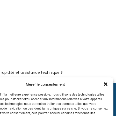
é, rapidité et assistance technique ?
Gérer le consentement
frir la meilleure expérience possible, nous utilisons des technologies telles
895.609
ies pour stocker et/ou accéder aux informations relatives à votre appareil.
E51 7340 2410 9862
ces technologies nous permet de traiter des données telles que votre
 de navigation ou des identifiants uniques sur ce site. Si vous ne consentez
EDBEBB
z votre consentement, cela pourrait affecter certaines fonctionnalités.