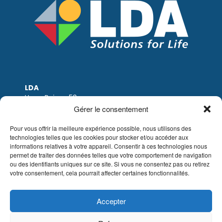
LDA
Hoge Buizen 53
1980 EPPEGEM
Gérer le consentement
Tel: +32 (0)2-266.13.13
LDA@LDA.be
Pour vous offrir la meilleure expérience possible, nous utilisons des
TVA: BE0405.895.609
technologies telles que les cookies pour stocker et/ou accéder aux
informations relatives à votre appareil. Consentir à ces technologies nous
IBAN: KBC / BE51 7340 2410 9862
permet de traiter des données telles que votre comportement de navigation
BIC: KBC / KREDBEBB
ou des identifiants uniques sur ce site. Si vous ne consentez pas ou retirez
votre consentement, cela pourrait affecter certaines fonctionnalités.
Mentions légales
|
Avis de non-responsabilité
par e-mail
|
Conditions de vente
Site web de Sinergio
Accepter
© LDA Belgium, tous droits réservés.