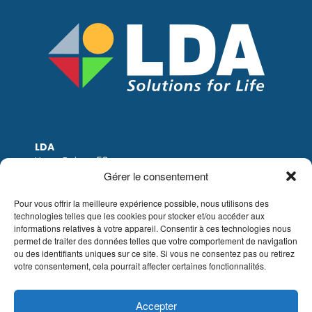
LDA
Hoge Buizen 53
1980 EPPEGEM
Gérer le consentement
Tel: +32 (0)2-266.13.13
LDA@LDA.be
Pour vous offrir la meilleure expérience possible, nous utilisons des
technologies telles que les cookies pour stocker et/ou accéder aux
TVA: BE0405.895.609
informations relatives à votre appareil. Consentir à ces technologies nous
IBAN: KBC / BE51 7340 2410 9862
permet de traiter des données telles que votre comportement de navigation
BIC: KBC / KREDBEBB
ou des identifiants uniques sur ce site. Si vous ne consentez pas ou retirez
votre consentement, cela pourrait affecter certaines fonctionnalités.
Mentions légales
|
Avis de non-responsabilité
par e-mail
|
Conditions de vente
Site web de Sinergio
Accepter