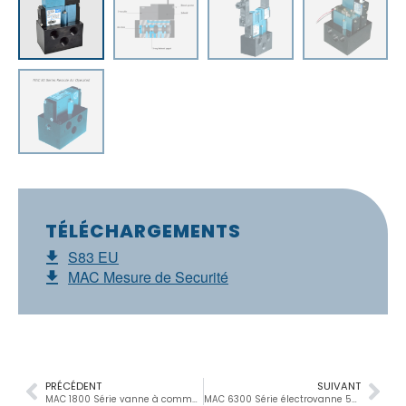
TÉLÉCHARGEMENTS
S83 EU
MAC Mesure de Securité
PRÉCÉDENT
SUIVANT
MAC 1800 Série vanne à commande manuelle ou pneumatique 5/2-5/3, 1/4”, 1400Nl/min
MAC 6300 Série électrovanne 5/2-5/3, 1/4”-3/8”-1/2”, 3000Nl/min