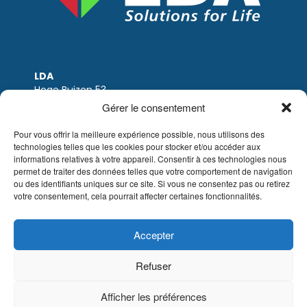
LDA
Hoge Buizen 53
1980 EPPEGEM
Gérer le consentement
Tel: +32 (0)2-266.13.13
LDA@LDA.be
Pour vous offrir la meilleure expérience possible, nous utilisons des
TVA: BE0405.895.609
technologies telles que les cookies pour stocker et/ou accéder aux
IBAN: KBC / BE51 7340 2410 9862
informations relatives à votre appareil. Consentir à ces technologies nous
permet de traiter des données telles que votre comportement de navigation
BIC: KBC / KREDBEBB
ou des identifiants uniques sur ce site. Si vous ne consentez pas ou retirez
votre consentement, cela pourrait affecter certaines fonctionnalités.
Mentions légales
|
Avis de non-responsabilité
par e-mail
|
Conditions de vente
Site web de Sinergio
Accepter
© LDA Belgium, tous droits réservés.
Refuser
Afficher les préférences