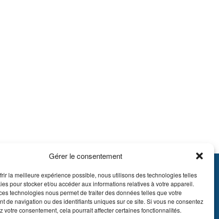
Gérer le consentement
frir la meilleure expérience possible, nous utilisons des technologies telles
895.609
ies pour stocker et/ou accéder aux informations relatives à votre appareil.
E51 7340 2410 9862
ces technologies nous permet de traiter des données telles que votre
 de navigation ou des identifiants uniques sur ce site. Si vous ne consentez
EDBEBB
z votre consentement, cela pourrait affecter certaines fonctionnalités.