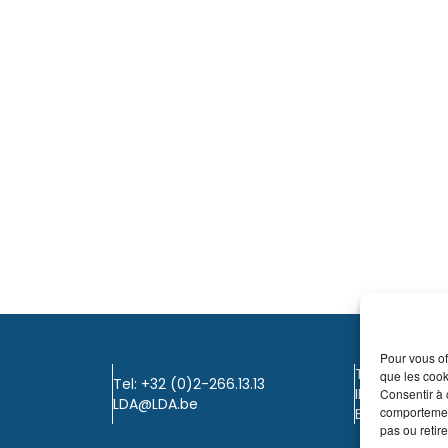
Pour vous of
TVA: BE0405.
que les cook
Tel: +32 (0)2-266.13.13
IBAN: KBC / B
Consentir à 
LDA@LDA.be
comportement
BIC: KBC / KR
pas ou retire