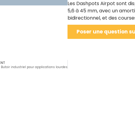
Les Dashpots Airpot sont dis
5,6 à 45 mm, avec un amorti
bidirectionnel, et des cours
Poser une question su
ENT
 Butoir industriel pour applications lourdes