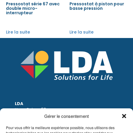
Pressostat série 67 avec
Pressostat à piston pour
double micro-
basse pression
interrupteur
Lire la suite
Lire la suite
LDA
Hoge Buizen 53
1980 EPPEGEM
Gérer le consentement
Tel: +32 (0)2-266.13.13
LDA@LDA.be
Pour vous offrir la meilleure expérience possible, nous utilisons des
technologies telles que les cookies pour stocker et/ou accéder aux