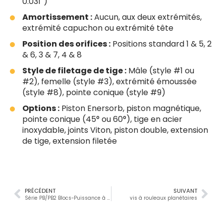
0.031″)
Amortissement :
Aucun, aux deux extrémités,
extrémité capuchon ou extrémité tête
Position des orifices :
Positions standard 1 & 5, 2
& 6, 3 & 7, 4 & 8
Style de filetage de tige :
Mâle (style #1 ou
#2), femelle (style #3), extrémité émoussée
(style #8), pointe conique (style #9)
Options :
Piston Enersorb, piston magnétique,
pointe conique (45° ou 60°), tige en acier
inoxydable, joints Viton, piston double, extension
de tige, extension filetée
PRÉCÉDENT
SUIVANT
Série PB/PB2 Blocs-Puissance à Tige de Vérin
vis à rouleaux planétaires