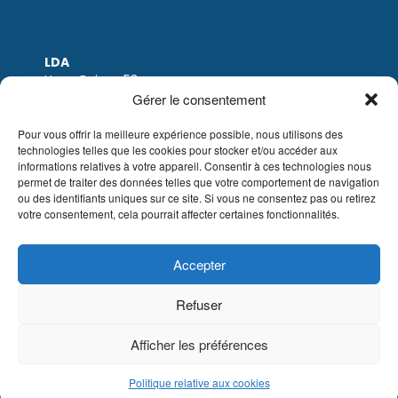
LDA
Hoge Buizen 53
1980 EPPEGEM
Gérer le consentement
Tel: +32 (0)2-266.13.13
LDA@LDA.be
Pour vous offrir la meilleure expérience possible, nous utilisons des
technologies telles que les cookies pour stocker et/ou accéder aux
TVA: BE0405.895.609
informations relatives à votre appareil. Consentir à ces technologies nous
IBAN: KBC / BE51 7340 2410 9862
permet de traiter des données telles que votre comportement de navigation
BIC: KBC / KREDBEBB
ou des identifiants uniques sur ce site. Si vous ne consentez pas ou retirez
votre consentement, cela pourrait affecter certaines fonctionnalités.
Mentions légales
|
Avis de non-responsabilité
par e-mail
|
Conditions de vente
Site web de Sinergio
Accepter
© LDA Belgium, tous droits réservés.
Refuser
Afficher les préférences
Politique relative aux cookies