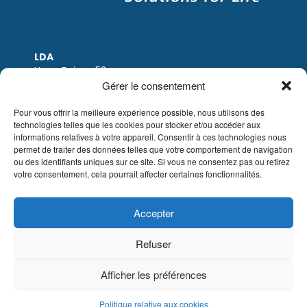
LDA
Hoge Buizen 53
1980 EPPEGEM
Gérer le consentement
Tel: +32 (0)2-266.13.13
LDA@LDA.be
Pour vous offrir la meilleure expérience possible, nous utilisons des
technologies telles que les cookies pour stocker et/ou accéder aux
TVA: BE0405.895.609
informations relatives à votre appareil. Consentir à ces technologies nous
IBAN: KBC / BE51 7340 2410 9862
permet de traiter des données telles que votre comportement de navigation
BIC: KBC / KREDBEBB
ou des identifiants uniques sur ce site. Si vous ne consentez pas ou retirez
votre consentement, cela pourrait affecter certaines fonctionnalités.
Mentions légales
|
Avis de non-responsabilité
par e-mail
|
Conditions de vente
Site web de Sinergio
Accepter
© LDA Belgium, tous droits réservés.
Refuser
Afficher les préférences
Politique relative aux cookies