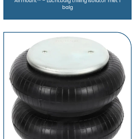
Airmount™ – Luchtbalg trilling isolator met 1
balg