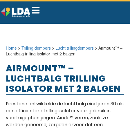
Home
>
Trilling dempers
>
Lucht trillingdempers
> Airmount™ –
Luchtbalg trilling isolator met 2 balgen
AIRMOUNT™ –
LUCHTBALG TRILLING
ISOLATOR MET 2 BALGEN
Firestone ontwikkelde de luchtbalg eind jaren 30 als
een efficiëntere trilling isolator voor gebruik in
voertuigophangingen. Airide™ veren, zoals ze
werden genoemd, zorgden ervoor dat een