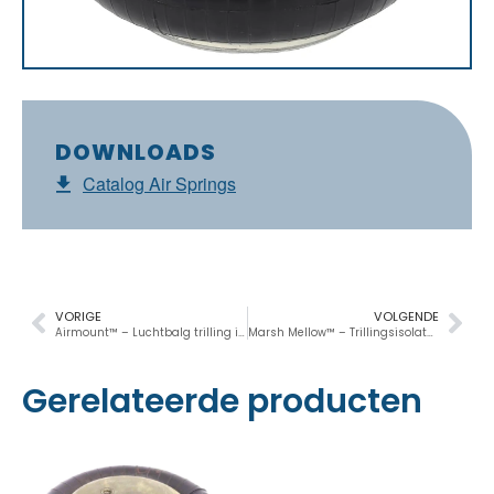
DOWNLOADS
Catalog Air Springs
VORIGE
VOLGENDE
Airmount™ – Luchtbalg trilling isolator met 1 balg
Marsh Mellow™ – Trillingsisolator van versterkt rubber
Gerelateerde producten