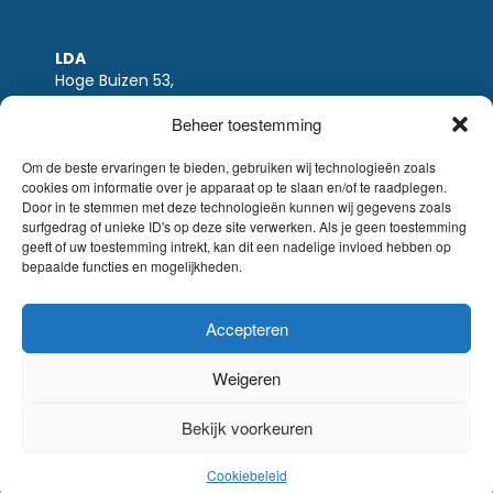
LDA
Hoge Buizen 53,
1980 EPPEGEM
Beheer toestemming
Tel +32 (0)2-266.13.13
LDA@LDA.be
Om de beste ervaringen te bieden, gebruiken wij technologieën zoals
cookies om informatie over je apparaat op te slaan en/of te raadplegen.
BTW: BE0405.895.609
Door in te stemmen met deze technologieën kunnen wij gegevens zoals
IBAN: KBC / BE51 7340 2410 9862
surfgedrag of unieke ID's op deze site verwerken. Als je geen toestemming
BIC: KBC / KREDBEBB
geeft of uw toestemming intrekt, kan dit een nadelige invloed hebben op
bepaalde functies en mogelijkheden.
Wettelijke-disclaimer
|
Email disclaimer |
verkoopsvoorwaarden
Website Sinergio
Accepteren
© LDA Belgium, all rights reserved.
Weigeren
Bekijk voorkeuren
Cookiebeleid