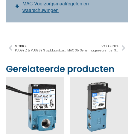
MAC Voorzorgsmaatregelen en
waarschuwingen
VORIGE
VOLGENDE
PLUGY Z & PLUGSY S opblaasbare buisstoppers met kleine diameters
MAC 35 Serie magneetventiel 3/2 NG-NO, 1/8”, 170Nl/min
Gerelateerde producten