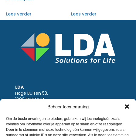
Lees verder
Lees verder
LDA
Hoge Buizen 53,
1980 EPPEGEM
Beheer toestemming
Tel +32 (0)2-266.13.13
LDA@LDA.be
Om de beste ervaringen te bieden, gebruiken wij technologieën zoals
BTW: BE0405.895.609
cookies om informatie over je apparaat op te slaan en/of te raadplegen.
Door in te stemmen met deze technologieën kunnen wij gegevens zoals
IBAN: KBC / BE51 7340 2410 9862
surfgedrag of unieke ID's op deze site verwerken. Als je geen toestemming
BIC: KBC / KREDBEBB