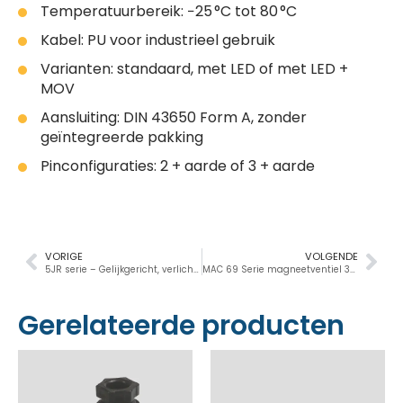
Temperatuurbereik: −25 °C tot 80 °C
Kabel: PU voor industrieel gebruik
Varianten: standaard, met LED of met LED +
MOV
Aansluiting: DIN 43650 Form A, zonder
geïntegreerde pakking
Pinconfiguraties: 2 + aarde of 3 + aarde
VORIGE
VOLGENDE
5JR serie – Gelijkgericht, verlicht, onderdrukt
MAC 69 Serie magneetventiel 3/2 NG-NO, 1”1/2 – 2”1/2, 60000Nl/min
Gerelateerde producten