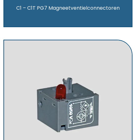
C1 – C1T PG7 Magneetventielconnectoren