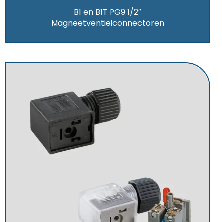
B1 en B1T PG9 1/2″
Magneetventielconnectoren