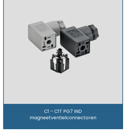
C1 – C1T PG7 IND
magneetventielconnectoren