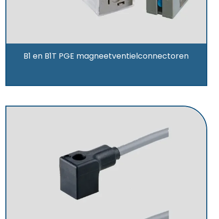
B1 en B1T PGE magneetventielconnectoren