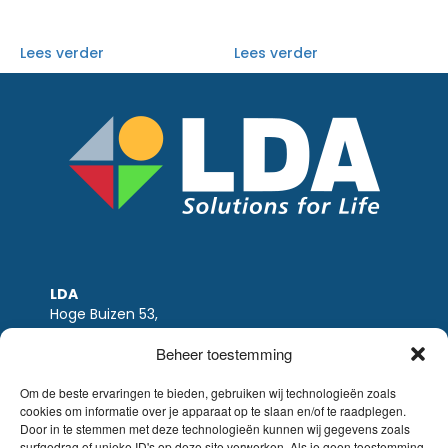
Lees verder
Lees verder
LDA
Hoge Buizen 53,
1980 EPPEGEM
Beheer toestemming
Tel +32 (0)2-266.13.13
LDA@LDA.be
Om de beste ervaringen te bieden, gebruiken wij technologieën zoals
cookies om informatie over je apparaat op te slaan en/of te raadplegen.
BTW: BE0405.895.609
Door in te stemmen met deze technologieën kunnen wij gegevens zoals
IBAN: KBC / BE51 7340 2410 9862
surfgedrag of unieke ID's op deze site verwerken. Als je geen toestemming