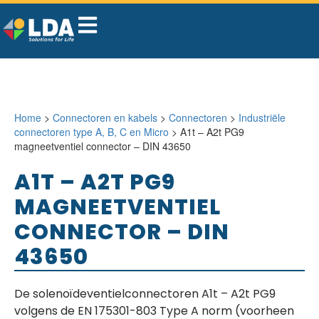
Home
>
Connectoren en kabels
>
Connectoren
>
Industriële
connectoren type A, B, C en Micro
> A1t – A2t PG9
magneetventiel connector – DIN 43650
A1T – A2T PG9
MAGNEETVENTIEL
CONNECTOR – DIN
43650
De solenoïdeventielconnectoren A1t – A2t PG9
volgens de EN 175301-803 Type A norm (voorheen