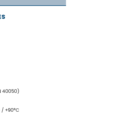
ES
IN 40050)
 / +90°C