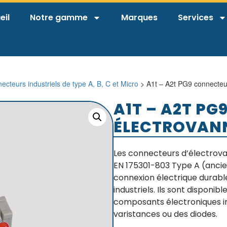
eil
Notre gamme
Marques
Services
ecteurs industriels de type A, B, C et Micro
> A1t – A2t PG9 connecteu
A1T – A2T P
ÉLECTROVANN
Les connecteurs d’électrov
EN 175301-803 Type A (anci
connexion électrique durabl
industriels. Ils sont disponi
composants électroniques in
varistances ou des diodes.