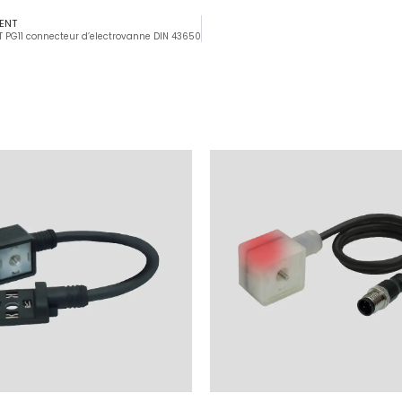
ENT
T PG11 connecteur d’electrovanne DIN 43650