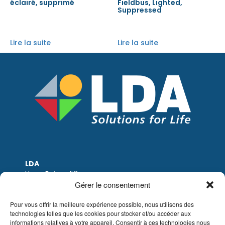
éclairé, supprimé
Fieldbus, Lighted,
Suppressed
Lire la suite
Lire la suite
LDA
Hoge Buizen 53
1980 EPPEGEM
Gérer le consentement
Tel: +32 (0)2-266.13.13
LDA@LDA.be
Pour vous offrir la meilleure expérience possible, nous utilisons des
technologies telles que les cookies pour stocker et/ou accéder aux
TVA: BE0405.895.609
informations relatives à votre appareil. Consentir à ces technologies nous
IBAN: KBC / BE51 7340 2410 9862