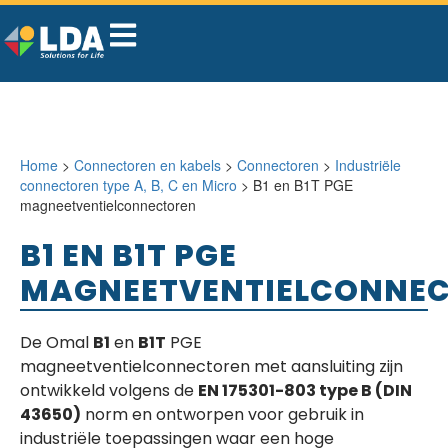
Home
>
Connectoren en kabels
>
Connectoren
>
Industriële
connectoren type A, B, C en Micro
> B1 en B1T PGE
magneetventielconnectoren
B1 EN B1T PGE
MAGNEETVENTIELCONNE
De Omal
B1
en
B1T
PGE
magneetventielconnectoren met aansluiting zijn
ontwikkeld volgens de
EN 175301-803 type B (DIN
43650)
norm en ontworpen voor gebruik in
industriële toepassingen waar een hoge