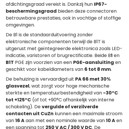
afdichtingsgraad vereist is. Dankzij hun
IP67-
beschermingsgraad
bieden deze connectoren
betrouwbare prestaties, ook in vochtige of stoffige
omgevingen.
De B1 is de standaarduitvoering zonder
elektronische componenten terwijl de B1T is
uitgerust met geïntegreerde elektronica zoals LED-
indicatie, varistoren of brugrectificatie. Beide B
1
en
B1T
PGE zijn voorzien van een
PGE-aansluiting
en
geschikt voor kabeldiameters van
6 tot 8 mm
.
De behuizing is vervaardigd uit
PA 66 met 30%
glasvezel
, wat zorgt voor hoge mechanische
sterkte en temperatuurbestendigheid van
-30°C
tot +125°C
(of tot +90°C afhankelijk van interne
schakeling). De
vergulde of verzilverde
contacten uit CuZn
kunnen een maximale stroom
van
16 A
aan met een nominale waarde van
10 A
en
een spanning tot
250 V AC / 300 V DC
. De