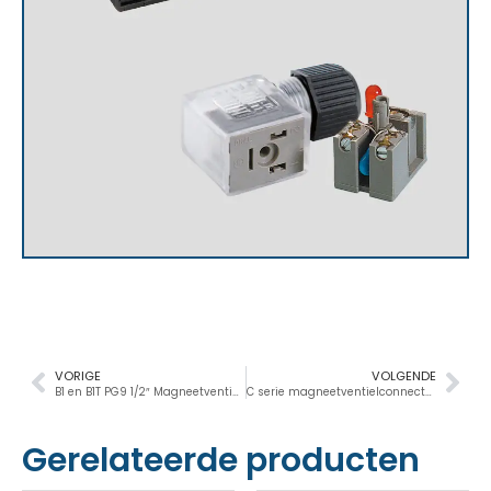
VORIGE
VOLGENDE
B1 en B1T PG9 1/2″ Magneetventielconnectoren
C serie magneetventielconnectoren Industriële standaard
Gerelateerde producten